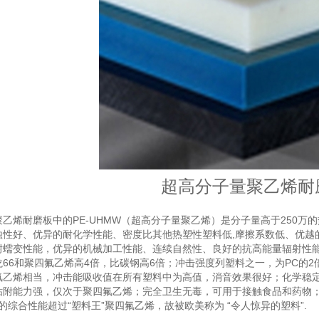
超高分子量聚乙烯耐
烯耐磨板中的PE-UHMW（超高分子量聚乙烯）是分子量高于250万的
蚀性好、优异的耐化学性能、密度比其他热塑性塑料低,摩擦系数低、优越
耐蠕变性能，优异的机械加工性能、连续自然性、良好的抗高能量辐射性能
66和聚四氟乙烯高4倍，比碳钢高6倍；冲击强度列塑料之一，为PC的2倍
氟乙烯相当，冲击能吸收值在所有塑料中为高值，消音效果很好；化学稳
粘附能力强，仅次于聚四氟乙烯；完全卫生无毒，可用于接触食品和药物；
E的综合性能超过“塑料王”聚四氟乙烯，故被欧美称为 “令人惊异的塑料”.