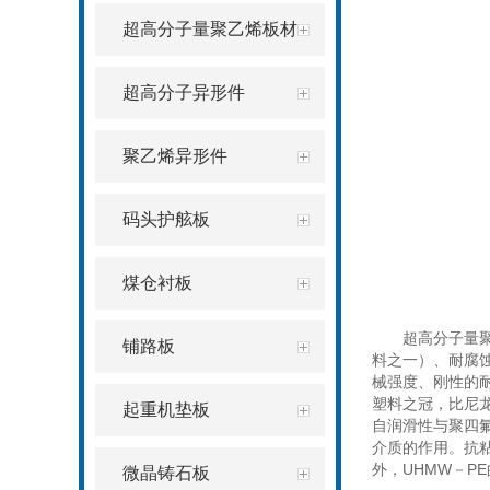
超高分子量聚乙烯板材
超高分子异形件
聚乙烯异形件
码头护舷板
煤仓衬板
超高分子量聚乙
铺路板
料之一）、耐腐
械强度、刚性的
塑料之冠，比尼龙
起重机垫板
自润滑性与聚四
介质的作用。抗
外，UHMW－P
微晶铸石板