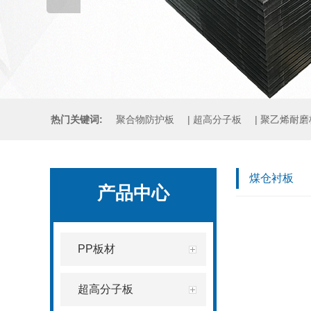
热门关键词:
聚合物防护板
|
超高分子板
|
聚乙烯耐磨
煤仓衬板
|
铸石板
|
压延微晶板
煤仓衬板
产品中心
PP板材
超高分子板