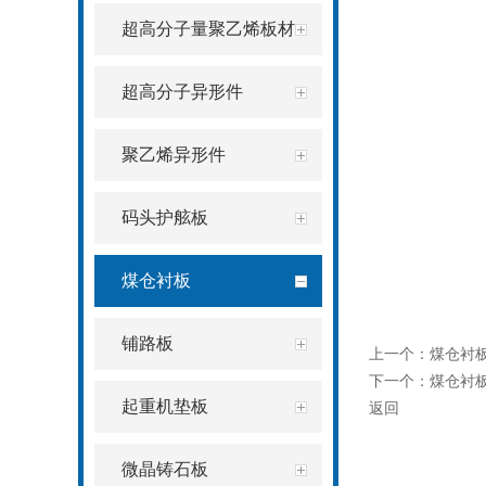
超高分子量聚乙烯板材
超高分子异形件
聚乙烯异形件
码头护舷板
煤仓衬板
铺路板
上一个：
煤仓衬
下一个：
煤仓衬
起重机垫板
返回
微晶铸石板