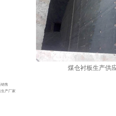
煤仓衬板生产供
板销售
板生产厂家