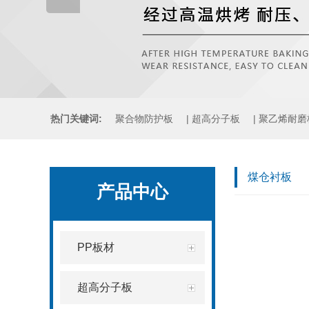
热门关键词:
聚合物防护板
|
超高分子板
|
聚乙烯耐磨
煤仓衬板
|
铸石板
|
压延微晶板
煤仓衬板
产品中心
PP板材
超高分子板