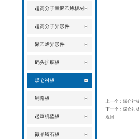
超高分子量聚乙烯板材
超高分子异形件
聚乙烯异形件
码头护舷板
煤仓衬板
铺路板
上一个：
煤仓衬
下一个：
煤仓衬
起重机垫板
返回
微晶铸石板