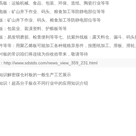
高板：运输机械、食品、包装、环保、造纸、陶瓷行业等等
电板：矿山井下作业、码头、粮食加工等防静电部位等等
板：矿山井下作业、码头、粮食加工等防静电部位等等
板：包装业、装潢资料、护舷板等等
板：易发明磨损、检查便利等等七、抗紫外线板：露天料仓、漏斗、码头
件等等：用聚乙烯板可能加工各种规格异形件，按图纸加工。滑板、滑轮
衬板的常识咱们将连续为你收拾带来，敬请等待
：
http://www.sdstds.com/news_view_359_231.html
知识解密煤仓衬板的一般生产工艺展示
知识！超高分子板在不同行业中的应用知识介绍