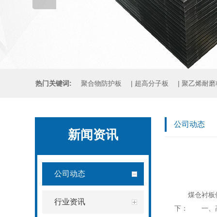
热门关键词:
聚合物防护板
|
超高分子板
|
聚乙烯耐磨
煤仓衬板
|
铸石板
|
压延微晶板
公司动态
新闻资讯
公司动态
煤仓衬板
行业资讯
下： 一、高