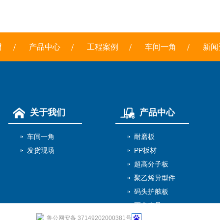
材
产品中心
工程案例
车间一角
新闻
关于我们
产品中心
车间一角
耐磨板
发货现场
PP板材
超高分子板
聚乙烯异型件
码头护舷板
更多产品
鲁公网安备 37149202000381号