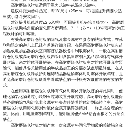
高耐磨煤仓衬板适用于重力式卸料或混合式卸料。
建议斗距为畚斗凸宽，即”B”尺寸+25mm，可根据提升两要求适
当减小畚斗安装间距。
建议提升机线速度≤2.5米/秒，可因提升机头轮直径大小，高耐磨
煤仓衬板抛粮角度的变化而有所调整。7、“（Z-Y）+10%”容积作为工
程设计的可用容量。
有关高耐磨煤仓衬板的除气及非金属材料参杂的祛除方式，在苏
联和限定的杂志上已经有普遍详细介绍。在采用高耐磨煤仓衬板火苗
加温或电加热器的大空间溶炼机器设备中制取熔体时，一般在高耐磨
煤仓衬板或高耐磨煤仓衬板内采用含氟量熔剂六氮己烷和稀有气体开
展吹炼，来对熔体开展解决。在高耐磨煤仓衬板中对熔体开展真空泵
除气，能使具备关键用处的半成品加工的分层次缺点明显降低。在从
高耐磨煤仓衬板静放护向连铸结晶器运输熔体时对熔体开展精练，是
避免高耐磨煤仓衬板锻造中造成缺点的一种很有发展前途的有效的方
式。
在使用高耐磨煤仓衬板稀有气体对熔体开展吹炼的与此同时，使
硅化物氯化物通过小块钢玉过滤装置开展过虑，高耐磨煤仓衬板能保
持必需的除气和进免非金属材料央杂伴随着熔体进到浇铸当中。高耐
磨煤仓衬板用熔化熔剂对液体金属开展浮选药剂，一样是很合理的对
策。比如，用电量熔剂精练时，能明显降低AMr6铝合金板才的分层次
缺点。
高耐磨煤仓衬板对能产生一次金属材料间化学物质的关键铝合金