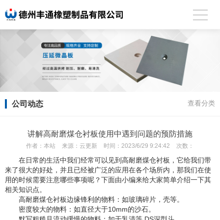
公司动态
查看分类
讲解高耐磨煤仓衬板使用中遇到问题的预防措施
作者：
本站
来源：
云更新
时间：
2023/6/29 9:24:42
次数：
在日常的生活中我们经常可以见到高耐磨煤仓衬板，它给我们带
来了很大的好处，并且已经被广泛的应用在各个场所内，那我们在使
用的时候需要注意哪些事项呢？下面由小编来给大家简单介绍一下其
相关知识点。
高耐磨煤仓衬板边缘锋利的物料：如玻璃碎片，壳等。
密度较大的物料：如直径大于10mm的沙石。
默写粗糙且流动缓慢的物料：如干乳清等 DS深型斗。