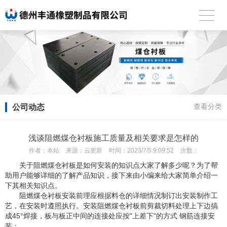
公司动态
查看分类
浅谈阻燃煤仓衬板施工质量及相关要求是怎样的
作者：
本站
来源：
云更新
时间：
2023/7/5 9:09:52
次数：
关于阻燃煤仓衬板是如何安装的知识点大家了解多少呢？为了帮
助用户能够详细的了解产品知识，接下来由小编来给大家简单介绍一
下其相关知识点。
阻燃煤仓衬板安装前理应根据料仓的详细情况制订出安装制作工
艺，在安装时遵照执行。安装阻燃煤仓衬板前剪裁切料处理上下边搞
成45°焊接，板与板正中间的连接处应按"上差下"的方式 钢筋连接安
装；