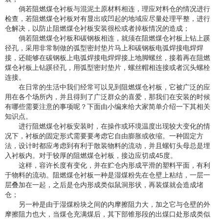
倘若阻燃煤仓衬板与混泥土原材料相连，理应对料仓的情况进行
检查，若阻燃煤仓衬板对有显出或凹起的地域应尽量处理平整，进行
仓解决，以防止阻燃煤仓衬板安装很松或者掉板情况的造成；
倘若阻燃煤仓衬板和碳钢板相连，就须在阻燃煤仓衬板上钻上蹊
径孔，采用非常制做的弧型密封垫片马上和碳钢板电弧焊接电焊焊
接，还能够在碳钢板上电弧焊接电焊焊接上地脚螺丝，接着再在阻燃
煤仓衬板上钻蹊径孔，用弧型密封垫片，螺丝帽相连接或者沉头螺栓
连接。
在日常的生活中我们经常可以见到阻燃煤仓衬板，它被广泛的应
用在各个场所内，并且得到了广泛群众的喜爱，那我们在安装的时候
有哪些需要注意的事项呢？下面由小编来给大家简单介绍一下其相关
知识点。
进行阻燃煤仓衬板安装时，在操作或环境温度出现较大变化的情
况下，衬板的固定形式需要要考虑它自由膨胀或收缩。一种固定方
法，设计时都应考虑到有利于散装物料的流动，并且螺钉头母总是埋
入衬板内。对于较厚的阻燃煤仓衬板，接边应切成45度。
这样，容许长度有变化，并在贮仓内形成平滑的塑料平面，有利
于物料的流动。阻燃煤仓衬板一种是湿煤粉先在仓壁上粘结，一层一
层叠加在一起，之后是仓内形成类似鼠洞形状，再装煤就会造成堵
仓；
另一种是由于湿煤粉块之间的内摩擦阻力大，加之它与仓壁的外
摩擦阻力也大，当煤仓充满煤后，其下部锥形段的出煤口处形成类似