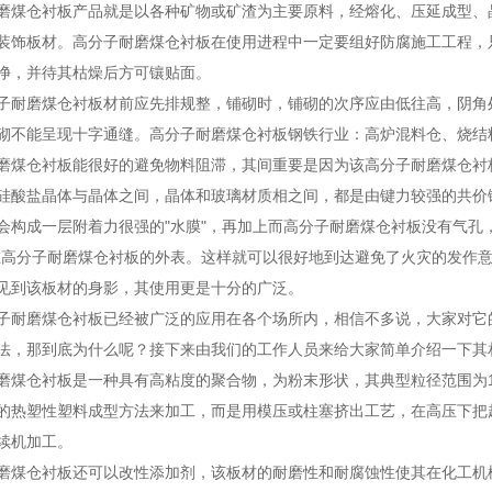
磨煤仓衬板产品就是以各种矿物或矿渣为主要原料，经熔化、压延成型、
装饰板材。高分子耐磨煤仓衬板在使用进程中一定要组好防腐施工工程，
净，并待其枯燥后方可镶贴面。
子耐磨煤仓衬板材前应先排规整，铺砌时，铺砌的次序应由低往高，阴角
砌不能呈现十字通缝。高分子耐磨煤仓衬板钢铁行业：高炉混料仓、烧结
磨煤仓衬板能很好的避免物料阻滞，其间重要是因为该高分子耐磨煤仓衬
硅酸盐晶体与晶体之间，晶体和玻璃材质相之间，都是由键力较强的共价
会构成一层附着力很强的"水膜"，再加上而高分子耐磨煤仓衬板没有气孔
在高分子耐磨煤仓衬板的外表。这样就可以很好地到达避免了火灾的发作
见到该板材的身影，其使用更是十分的广泛。
子耐磨煤仓衬板已经被广泛的应用在各个场所内，相信不多说，大家对它
法，那到底为什么呢？接下来由我们的工作人员来给大家简单介绍一下其
磨煤仓衬板是一种具有高粘度的聚合物，为粉末形状，其典型粒径范围为1
的热塑性塑料成型方法来加工，而是用模压或柱塞挤出工艺，在高压下把
续机加工。
磨煤仓衬板还可以改性添加剂，该板材的耐磨性和耐腐蚀性使其在化工机