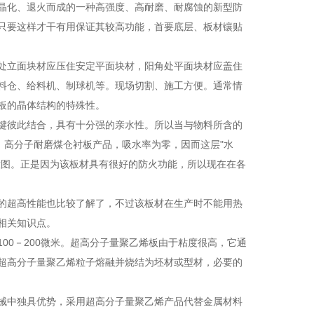
晶化、退火而成的一种高强度、高耐磨、耐腐蚀的新型防
只要这样才干有用保证其较高功能，首要底层、板材镶贴
处立面块材应压住安定平面块材，阳角处平面块材应盖住
料仓、给料机、制球机等。现场切割、施工方便。通常情
板的晶体结构的特殊性。
键彼此结合，具有十分强的亲水性。所以当与物料所含的
，高分子耐磨煤仓衬板产品，吸水率为零，因而这层"水
意图。正是因为该板材具有很好的防火功能，所以现在在各
的超高性能也比较了解了，不过该板材在生产时不能用热
相关知识点。
00－200微米。超高分子量聚乙烯板由于粘度很高，它通
超高分子量聚乙烯粒子熔融并烧结为坯材或型材，必要的
械中独具优势，采用超高分子量聚乙烯产品代替金属材料