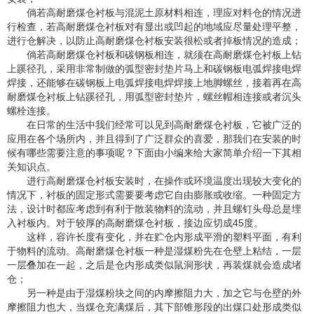
倘若高耐磨煤仓衬板与混泥土原材料相连，理应对料仓的情况进
行检查，若高耐磨煤仓衬板对有显出或凹起的地域应尽量处理平整，
进行仓解决，以防止高耐磨煤仓衬板安装很松或者掉板情况的造成；
倘若高耐磨煤仓衬板和碳钢板相连，就须在高耐磨煤仓衬板上钻
上蹊径孔，采用非常制做的弧型密封垫片马上和碳钢板电弧焊接电焊
焊接，还能够在碳钢板上电弧焊接电焊焊接上地脚螺丝，接着再在高
耐磨煤仓衬板上钻蹊径孔，用弧型密封垫片，螺丝帽相连接或者沉头
螺栓连接。
在日常的生活中我们经常可以见到高耐磨煤仓衬板，它被广泛的
应用在各个场所内，并且得到了广泛群众的喜爱，那我们在安装的时
候有哪些需要注意的事项呢？下面由小编来给大家简单介绍一下其相
关知识点。
进行高耐磨煤仓衬板安装时，在操作或环境温度出现较大变化的
情况下，衬板的固定形式需要要考虑它自由膨胀或收缩。一种固定方
法，设计时都应考虑到有利于散装物料的流动，并且螺钉头母总是埋
入衬板内。对于较厚的高耐磨煤仓衬板，接边应切成45度。
这样，容许长度有变化，并在贮仓内形成平滑的塑料平面，有利
于物料的流动。高耐磨煤仓衬板一种是湿煤粉先在仓壁上粘结，一层
一层叠加在一起，之后是仓内形成类似鼠洞形状，再装煤就会造成堵
仓；
另一种是由于湿煤粉块之间的内摩擦阻力大，加之它与仓壁的外
摩擦阻力也大，当煤仓充满煤后，其下部锥形段的出煤口处形成类似