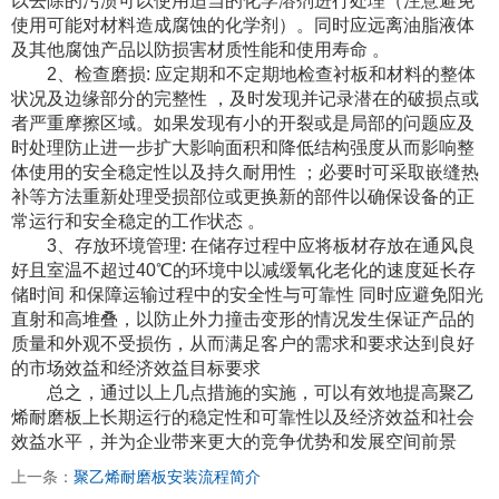
以去除的污渍可以使用适当的化学溶剂进行处理（注意避免
使用可能对材料造成腐蚀的化学剂）。同时应远离油脂液体
及其他腐蚀产品以防损害材质性能和使用寿命 。
2、检查磨损: 应定期和不定期地检查衬板和材料的整体
状况及边缘部分的完整性 ，及时发现并记录潜在的破损点或
者严重摩擦区域。如果发现有小的开裂或是局部的问题应及
时处理防止进一步扩大影响面积和降低结构强度从而影响整
体使用的安全稳定性以及持久耐用性 ；必要时可采取嵌缝热
补等方法重新处理受损部位或更换新的部件以确保设备的正
常运行和安全稳定的工作状态 。
3、存放环境管理: 在储存过程中应将板材存放在通风良
好且室温不超过40℃的环境中以减缓氧化老化的速度延长存
储时间 和保障运输过程中的安全性与可靠性 同时应避免阳光
直射和高堆叠，以防止外力撞击变形的情况发生保证产品的
质量和外观不受损伤，从而满足客户的需求和要求达到良好
的市场效益和经济效益目标要求
总之，通过以上几点措施的实施，可以有效地提高聚乙
烯耐磨板上长期运行的稳定性和可靠性以及经济效益和社会
效益水平，并为企业带来更大的竞争优势和发展空间前景
上一条：
聚乙烯耐磨板安装流程简介